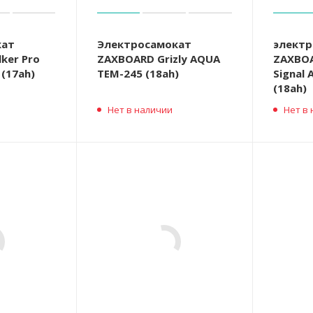
кат
Электросамокат
электр
ker Pro
ZAXBOARD Grizly AQUA
ZAXBOA
(17ah)
TEM-245 (18ah)
Signal
(18ah)
Нет в наличии
Нет в