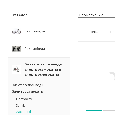
КАТАЛОГ
Велосипеды
Цена
На
Веломобили
Электровелосипеды,
электросамокаты и
электроснегокаты
Электровелосипеды
Электросамокаты
Electroway
Samik
Zaxboard