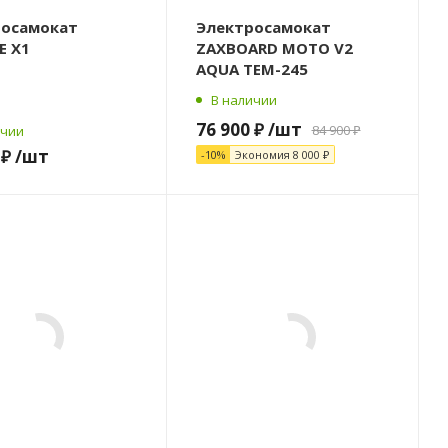
росамокат
Электросамокат
E X1
ZAXBOARD MOTO V2
AQUA TEM-245
В наличии
76 900 ₽
/шт
84 900 ₽
ичии
 ₽
/шт
-10%
Экономия
8 000 ₽