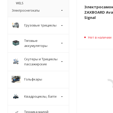
WELS
Электросамо
Электроснегокаты
ZAXBOARD Ava
Signal
Грузовые трициклы
Нет в наличии
Тяговые
аккумуляторы
Скутеры и Трициклы
пассажирские
Гольфкары
Квадроциклы, багги
Техника малой