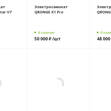
кат
Электросамокат
Элект
tar V7
QRONGE X1 Pro
QRONG
В наличии
В нал
50 000 ₽
/шт
48 000