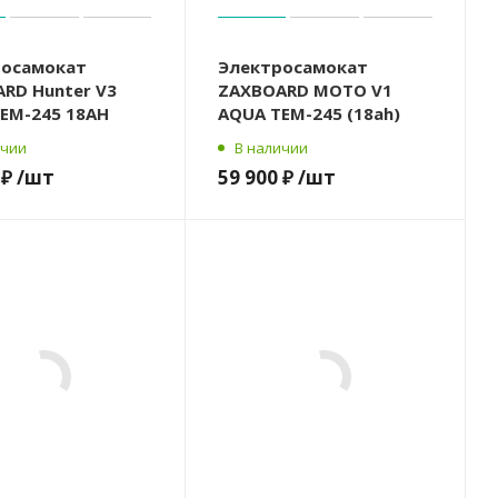
росамокат
Электросамокат
RD Hunter V3
ZAXBOARD MOTO V1
EM-245 18AH
AQUA TEM-245 (18ah)
ичии
В наличии
 ₽
/шт
59 900 ₽
/шт