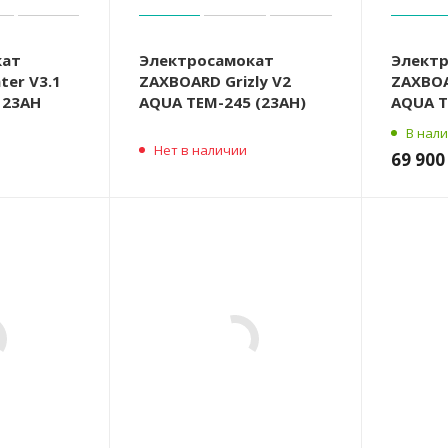
кат
Электросамокат
Элект
er V3.1
ZAXBOARD Grizly V2
ZAXBOA
 23AH
AQUA TEM-245 (23AH)
AQUA T
В нал
Нет в наличии
69 900