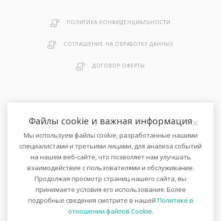
ПОЛИТИКА КОНФИДЕНЦИАЛЬНОСТИ
СОГЛАШЕНИЕ НА ОБРАБОТКУ ДАННЫХ
ДОГОВОР ОФЕРТЫ
Файлы cookie и важная информация
2026 © Онлайн-магазин велосипедов и спортивных товаров .
Мы используем файлы cookie, разработанные нашими
Все права защищены.
специалистами и третьими лицами, для анализа событий
на нашем веб-сайте, что позволяет нам улучшать
взаимодействие с пользователями и обслуживание.
Не является публичной офертой в соответствии с п. 1 ст. 435 ГК
Продолжая просмотр страниц нашего сайта, вы
РФ.
принимаете условия его использования. Более
Количество товара ограничено.
подробные сведения смотрите в нашей
Политике в
Наличие товара необходимо уточнять у менеджеров интернет-
магазина.
отношении файлов Cookie
.