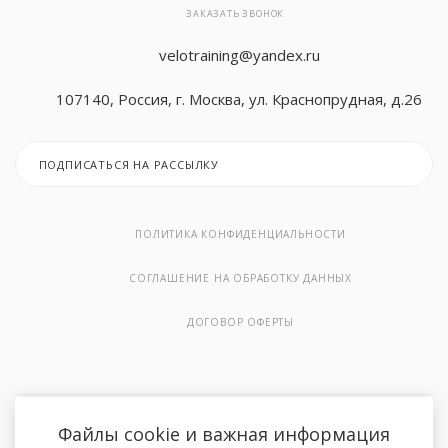
ЗАКАЗАТЬ ЗВОНОК
Гребные тренажеры
ORLAUF
ORLAUF
MERACH
Sole
velotraining@yandex.ru
107140, Россия, г. Москва, ул. Краснопрудная, д.26
Степперы и лестницы
OXYGEN
OXYGEN
Nautilus
Sole Fitness
ПОДПИСАТЬСЯ НА РАССЫЛКУ
Лыжные тренажеры
PROXIMA
Proxima
ROYAL FITN
TANGEN
ПОЛИТИКА КОНФИДЕНЦИАЛЬНОСТИ
Функциональный тренинг
ROYAL FITN
ROYAL FITN
OXYGEN
TITANIUM
СОГЛАШЕНИЕ НА ОБРАБОТКУ ДАННЫХ
ДОГОВОР ОФЕРТЫ
Schwinn
Schwinn
PROXIMA
VictoryFit
SHUA
SHUA
Schwinn
ULTRA GYM
Файлы cookie и важная информация