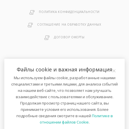
ПОЛИТИКА КОНФИДЕНЦИАЛЬНОСТИ
СОГЛАШЕНИЕ НА ОБРАБОТКУ ДАННЫХ
ДОГОВОР ОФЕРТЫ
Файлы cookie и важная информация
2026 © Онлайн-магазин велосипедов и спортивных товаров .
Мы используем файлы cookie, разработанные нашими
Все права защищены.
специалистами и третьими лицами, для анализа событий
на нашем веб-сайте, что позволяет нам улучшать
взаимодействие с пользователями и обслуживание.
Не является публичной офертой в соответствии с п. 1 ст. 435 ГК
Продолжая просмотр страниц нашего сайта, вы
РФ.
принимаете условия его использования. Более
Количество товара ограничено.
подробные сведения смотрите в нашей
Политике в
Наличие товара необходимо уточнять у менеджеров интернет-
магазина.
отношении файлов Cookie
.