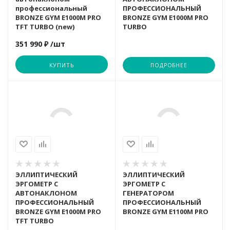
профессиональный
ПРОФЕССИОНАЛЬНЫЙ
SOLE
Smith
TITANIUM
UNIX
BRONZE GYM E1000M PRO
BRONZE GYM E1000M PRO
TFT TURBO (new)
TURBO
351 990 ₽
/шт
Smith
Sole
Sole
КУПИТЬ
ПОДРОБНЕЕ
SVENSSON B
SVENSSON I
SHUA
SVENSSON I
SVENSSON B
Smith
TITANIUM
TANGEN
SVENSSON B
ЭЛЛИПТИЧЕСКИЙ
ЭЛЛИПТИЧЕСКИЙ
ЭРГОМЕТР С
ЭРГОМЕТР С
TRUE
TITANIUM
SVENSSON I
АВТОНАКЛОНОМ
ГЕНЕРАТОРОМ
ПРОФЕССИОНАЛЬНЫЙ
ПРОФЕССИОНАЛЬНЫЙ
BRONZE GYM E1000M PRO
BRONZE GYM E1100M PRO
TFT TURBO
ULTRA GYM
UNIX
TRUE