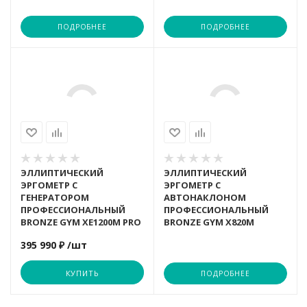
ПОДРОБНЕЕ
ПОДРОБНЕЕ
UNIX
VictoryFit
ULTRA GYM
VictoryFit
Yesoul
UNIX
AuraLabs
ULTRA GYM
VictoryFit
ЭЛЛИПТИЧЕСКИЙ
ЭЛЛИПТИЧЕСКИЙ
ЭРГОМЕТР С
ЭРГОМЕТР С
ГЕНЕРАТОРОМ
АВТОНАКЛОНОМ
ПРОФЕССИОНАЛЬНЫЙ
ПРОФЕССИОНАЛЬНЫЙ
BRONZE GYM XE1200M PRO
BRONZE GYM X820M
395 990 ₽
/шт
КУПИТЬ
ПОДРОБНЕЕ