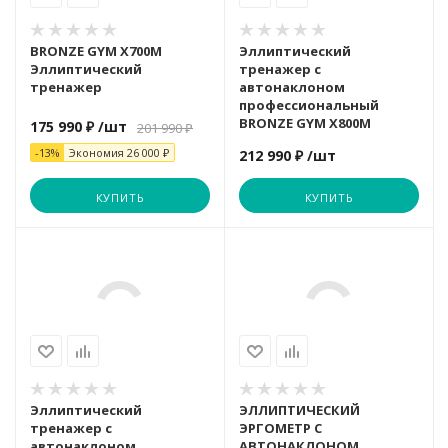
Гребные тренажеры
ORLAUF
ORLAUF
MERACH
Sole
BRONZE GYM X700M
Эллиптический
Эллиптический
тренажер с
тренажер
автонаклоном
профессиональный
Степперы и лестницы
OXYGEN
OXYGEN
Nautilus
Sole Fitness
BRONZE GYM X800M
175 990 ₽
/шт
201 990 ₽
-13%
Экономия
26 000 ₽
212 990 ₽
/шт
Лыжные тренажеры
PROXIMA
Proxima
ROYAL FITN
TANGEN
КУПИТЬ
КУПИТЬ
Функциональный тренинг
ROYAL FITN
ROYAL FITN
OXYGEN
TITANIUM
Schwinn
Schwinn
PROXIMA
VictoryFit
SHUA
SHUA
Schwinn
ULTRA GYM
Эллиптический
ЭЛЛИПТИЧЕСКИЙ
тренажер с
ЭРГОМЕТР С
автонаклоном
АВТОНАКЛОНОМ