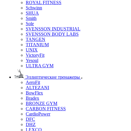
ROYAL FITNESS
Schwinn
SHUA
Smith
Sole
SVENSSON INDUSTRIAL
SVENSSON BODY LABS
TANGEN
TITANIUM
UNIX
VictoryFit
Yesoul
ULTRA GYM
Эллиптические тренажеры
AeroFit
ALTEZANI
BowFlex
Bradex
BRONZE GYM
CARBON FITNESS
CardioPower
DFC
DHZ
LEXCO