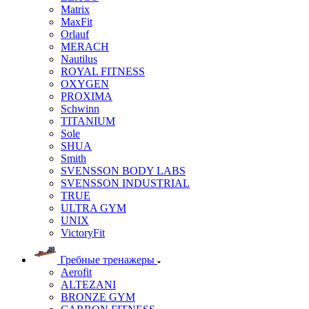
Matrix
MaxFit
Orlauf
MERACH
Nautilus
ROYAL FITNESS
OXYGEN
PROXIMA
Schwinn
TITANIUM
Sole
SHUA
Smith
SVENSSON BODY LABS
SVENSSON INDUSTRIAL
TRUE
ULTRA GYM
UNIX
VictoryFit
Гребные тренажеры
Aerofit
ALTEZANI
BRONZE GYM