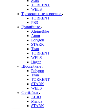
Stark
TORRENT
WELS
Трехколесные взрослые
TORRENT
РВЗ
Гравийные
AlpineBike
Atom
Polygon
STARK
Titan
TORRENT
WELS
Hagen
Шоссейные
Polygon
Titan
TORRENT
STARK
WELS
Фэтбайки
ACID
Merida
STARK