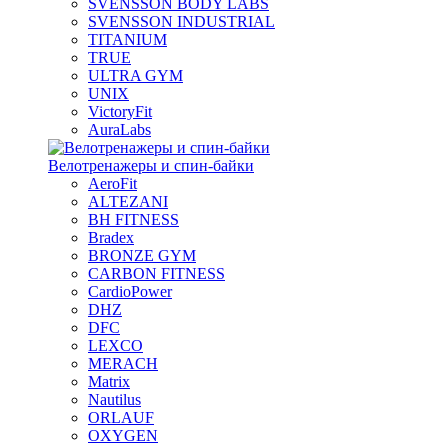
SVENSSON BODY LABS
SVENSSON INDUSTRIAL
TITANIUM
TRUE
ULTRA GYM
UNIX
VictoryFit
AuraLabs
Велотренажеры и спин-байки
AeroFit
ALTEZANI
BH FITNESS
Bradex
BRONZE GYM
CARBON FITNESS
CardioPower
DHZ
DFC
LEXCO
MERACH
Matrix
Nautilus
ORLAUF
OXYGEN