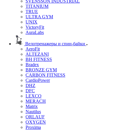
SVENSSON INDUSTRIAL
TITANIUM
TRUE
ULTRA GYM
UNIX
VictoryFit
AuraLabs
Велотренажеры и спин-байки
AeroFit
ALTEZANI
BH FITNESS
Bradex
BRONZE GYM
CARBON FITNESS
CardioPower
DHZ
DFC
LEXCO
MERACH
Matrix
Nautilus
ORLAUF
OXYGEN
Proxima