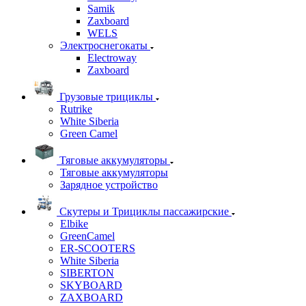
Samik
Zaxboard
WELS
Электроснегокаты
Electroway
Zaxboard
Грузовые трициклы
Rutrike
White Siberia
Green Camel
Тяговые аккумуляторы
Тяговые аккумуляторы
Зарядное устройство
Скутеры и Трициклы пассажирские
Elbike
GreenCamel
ER-SCOOTERS
White Siberia
SIBERTON
SKYBOARD
ZAXBOARD