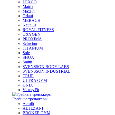
LEXCO
Matrix
MaxFit
Orlauf
MERACH
Nautilus
ROYAL FITNESS
OXYGEN
PROXIMA
Schwinn
TITANIUM
Sole
SHUA
Smith
SVENSSON BODY LABS
SVENSSON INDUSTRIAL
TRUE
ULTRA GYM
UNIX
VictoryFit
Гребные тренажеры
Aerofit
ALTEZANI
BRONZE GYM