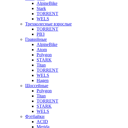
AlpineBike
Stark
TORRENT
WELS
Трехколесные взрослые
TORRENT
РВЗ
Гравийные
AlpineBike
Atom
Polygon
STARK
Titan
TORRENT
WELS
Hagen
Шоссейные
Polygon
Titan
TORRENT
STARK
WELS
Фэтбайки
ACID
Merida