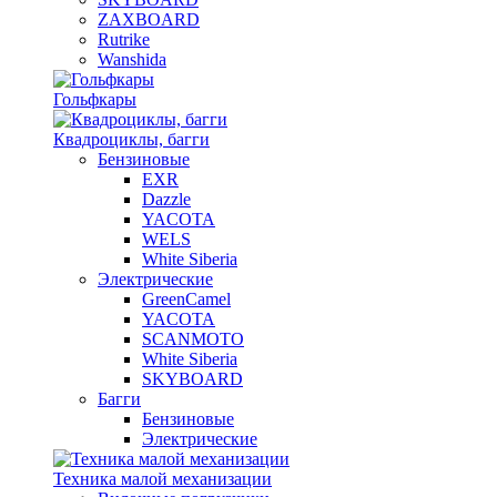
ZAXBOARD
Rutrike
Wanshida
Гольфкары
Квадроциклы, багги
Бензиновые
EXR
Dazzle
YACOTA
WELS
White Siberia
Электрические
GreenCamel
YACOTA
SCANMOTO
White Siberia
SKYBOARD
Багги
Бензиновые
Электрические
Техника малой механизации