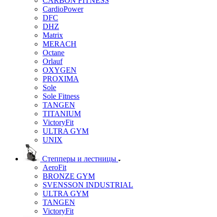
CARBON FITNESS
CardioPower
DFC
DHZ
Matrix
MERACH
Octane
Orlauf
OXYGEN
PROXIMA
Sole
Sole Fitness
TANGEN
TITANIUM
VictoryFit
ULTRA GYM
UNIX
Степперы и лестницы
AeroFit
BRONZE GYM
SVENSSON INDUSTRIAL
ULTRA GYM
TANGEN
VictoryFit