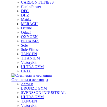
CARBON FITNESS
CardioPower
DFC
DHZ
Matrix
MERACH
Octane
Orlauf
OXYGEN
PROXIMA
Sole
Sole Fitness
TANGEN
TITANIUM
VictoryFit
ULTRA GYM
UNIX
Степперы и лестницы
AeroFit
BRONZE GYM
SVENSSON INDUSTRIAL
ULTRA GYM
TANGEN
VictoryFit