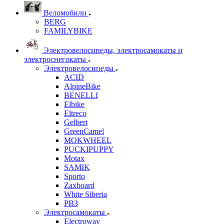
Веломобили
BERG
FAMILYBIKE
Электровелосипеды, электросамокаты и
электроснегокаты
Электровелосипеды
ACID
AlpineBike
BENELLI
Elbike
Eltreco
Gelbert
GreenCamel
MOKWHEEL
PUCKIPUPPY
Motax
SAMIK
Sporto
Zaxboard
White Siberia
РВЗ
Электросамокаты
Electroway