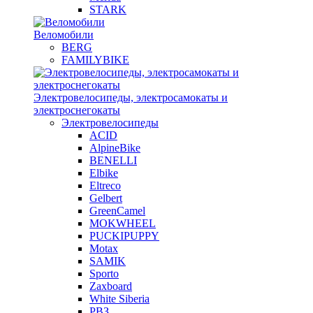
STARK
Веломобили
BERG
FAMILYBIKE
Электровелосипеды, электросамокаты и
электроснегокаты
Электровелосипеды
ACID
AlpineBike
BENELLI
Elbike
Eltreco
Gelbert
GreenCamel
MOKWHEEL
PUCKIPUPPY
Motax
SAMIK
Sporto
Zaxboard
White Siberia
РВЗ