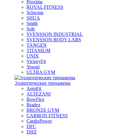
Proxima
ROYAL FITNESS
Schwinn
SHUA
Smith
Sole
SVENSSON INDUSTRIAL
SVENSSON BODY LABS
TANGEN
TITANIUM
UNIX
VictoryFit
Yesoul
ULTRA GYM
Эллиптические тренажеры
AeroFit
ALTEZANI
BowFlex
Bradex
BRONZE GYM
CARBON FITNESS
CardioPower
DFC
DHZ