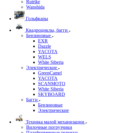
Rutrike
Wanshida
Гольфкары
Квадроциклы, багги
Бензиновые
EXR
Dazzle
YACOTA
WELS
White Siberia
Электрические
GreenCamel
YACOTA
SCANMOTO
White Siberia
SKYBOARD
Багги
Бензиновые
Электрические
Техника малой механизации
Вилочные погрузчики
Платформенные тележки