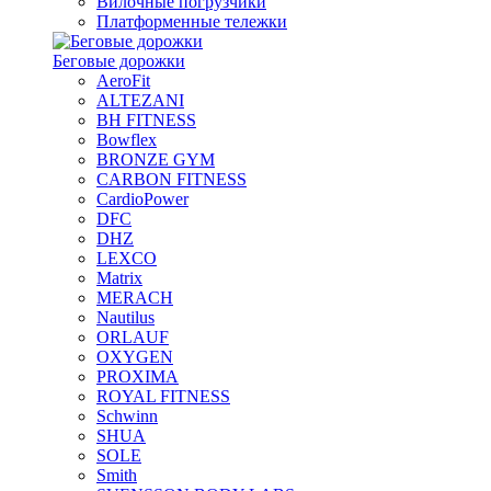
Вилочные погрузчики
Платформенные тележки
Беговые дорожки
AeroFit
ALTEZANI
BH FITNESS
Bowflex
BRONZE GYM
CARBON FITNESS
CardioPower
DFC
DHZ
LEXCO
Matrix
MERACH
Nautilus
ORLAUF
OXYGEN
PROXIMA
ROYAL FITNESS
Schwinn
SHUA
SOLE
Smith