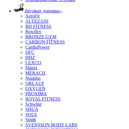
Беговые дорожки
AeroFit
ALTEZANI
BH FITNESS
Bowflex
BRONZE GYM
CARBON FITNESS
CardioPower
DFC
DHZ
LEXCO
Matrix
MERACH
Nautilus
ORLAUF
OXYGEN
PROXIMA
ROYAL FITNESS
Schwinn
SHUA
SOLE
Smith
SVENSSON BODY LABS