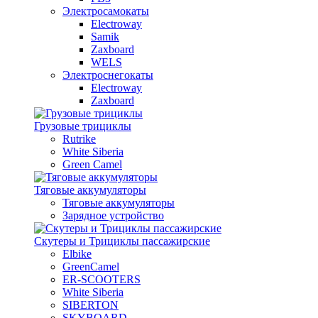
Электросамокаты
Electroway
Samik
Zaxboard
WELS
Электроснегокаты
Electroway
Zaxboard
Грузовые трициклы
Rutrike
White Siberia
Green Camel
Тяговые аккумуляторы
Тяговые аккумуляторы
Зарядное устройство
Скутеры и Трициклы пассажирские
Elbike
GreenCamel
ER-SCOOTERS
White Siberia
SIBERTON
SKYBOARD