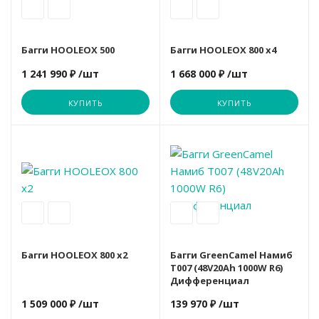
UNIX
VictoryFit
ULTRA GYM
Багги HOOLEOX 500
Багги HOOLEOX 800 х4
1 241 990 ₽
/шт
1 668 000 ₽
/шт
VictoryFit
Yesoul
UNIX
КУПИТЬ
КУПИТЬ
AuraLabs
ULTRA GYM
VictoryFit
Багги HOOLEOX 800 x2
Багги GreenCamel Намиб
T007 (48V20Ah 1000W R6)
Дифференциал
1 509 000 ₽
/шт
139 970 ₽
/шт