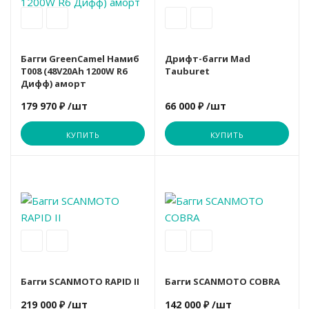
Гребные тренажеры
ORLAUF
ORLAUF
MERACH
Sole
Багги GreenCamel Намиб
Дрифт-багги Mad
T008 (48V20Ah 1200W R6
Tauburet
Степперы и лестницы
OXYGEN
OXYGEN
Nautilus
Sole Fitness
Дифф) аморт
179 970 ₽
/шт
66 000 ₽
/шт
Лыжные тренажеры
PROXIMA
Proxima
ROYAL FITN
TANGEN
КУПИТЬ
КУПИТЬ
Функциональный тренинг
ROYAL FITN
ROYAL FITN
OXYGEN
TITANIUM
Schwinn
Schwinn
PROXIMA
VictoryFit
SHUA
SHUA
Schwinn
ULTRA GYM
Багги SCANMOTO RAPID II
Багги SCANMOTO COBRA
219 000 ₽
/шт
142 000 ₽
/шт