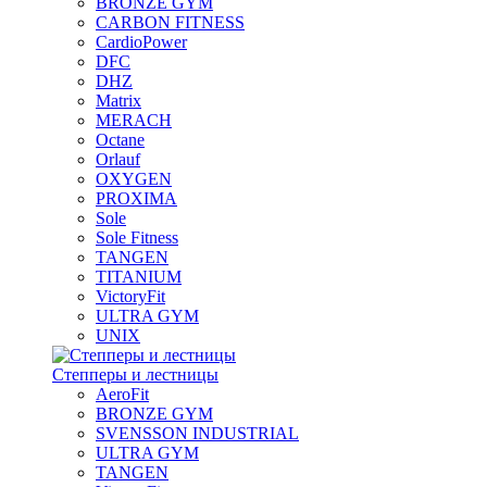
BRONZE GYM
CARBON FITNESS
CardioPower
DFC
DHZ
Matrix
MERACH
Octane
Orlauf
OXYGEN
PROXIMA
Sole
Sole Fitness
TANGEN
TITANIUM
VictoryFit
ULTRA GYM
UNIX
Степперы и лестницы
AeroFit
BRONZE GYM
SVENSSON INDUSTRIAL
ULTRA GYM
TANGEN