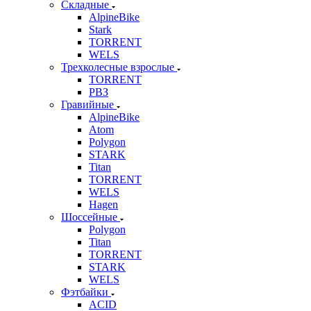
Складные
AlpineBike
Stark
TORRENT
WELS
Трехколесные взрослые
TORRENT
РВЗ
Гравийные
AlpineBike
Atom
Polygon
STARK
Titan
TORRENT
WELS
Hagen
Шоссейные
Polygon
Titan
TORRENT
STARK
WELS
Фэтбайки
ACID