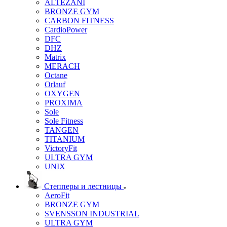
ALTEZANI
BRONZE GYM
CARBON FITNESS
CardioPower
DFC
DHZ
Matrix
MERACH
Octane
Orlauf
OXYGEN
PROXIMA
Sole
Sole Fitness
TANGEN
TITANIUM
VictoryFit
ULTRA GYM
UNIX
Степперы и лестницы
AeroFit
BRONZE GYM
SVENSSON INDUSTRIAL
ULTRA GYM