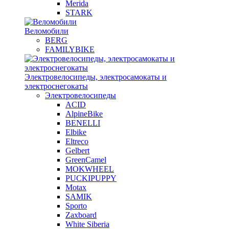
Merida
STARK
Веломобили
BERG
FAMILYBIKE
Электровелосипеды, электросамокаты и
электроснегокаты
Электровелосипеды
ACID
AlpineBike
BENELLI
Elbike
Eltreco
Gelbert
GreenCamel
MOKWHEEL
PUCKIPUPPY
Motax
SAMIK
Sporto
Zaxboard
White Siberia