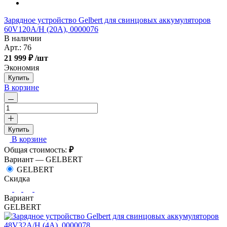
Зарядное устройство Gelbert для свинцовых аккумуляторов
60V120A/Н (20А), 0000076
В наличии
Арт.:
76
21 999 ₽
/шт
Экономия
Купить
В корзине
Купить
В корзине
Общая стоимость:
₽
Вариант —
GELBERT
GELBERT
Скидка
Вариант
GELBERT