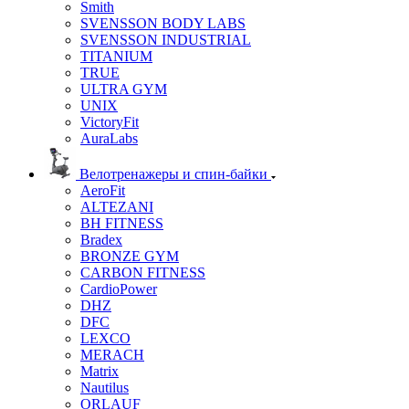
Smith
SVENSSON BODY LABS
SVENSSON INDUSTRIAL
TITANIUM
TRUE
ULTRA GYM
UNIX
VictoryFit
AuraLabs
Велотренажеры и спин-байки
AeroFit
ALTEZANI
BH FITNESS
Bradex
BRONZE GYM
CARBON FITNESS
CardioPower
DHZ
DFC
LEXCO
MERACH
Matrix
Nautilus
ORLAUF