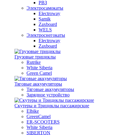
РВЗ
Электросамокаты
Electroway
Samik
Zaxboard
WELS
Электроснегокаты
Electroway
Zaxboard
Грузовые трициклы
Rutrike
White Siberia
Green Camel
Тяговые аккумуляторы
Тяговые аккумуляторы
Зарядное устройство
Скутеры и Трициклы пассажирские
Elbike
GreenCamel
ER-SCOOTERS
White Siberia
SIBERTON