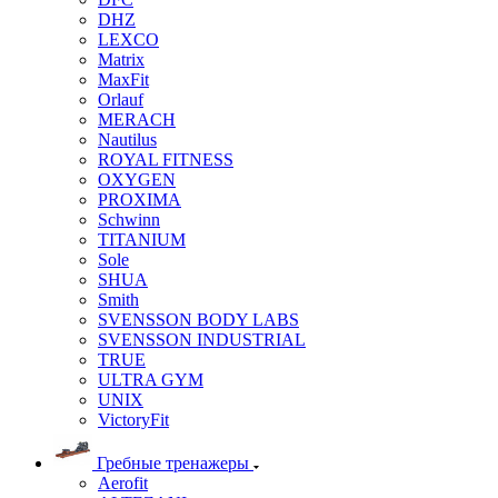
DHZ
LEXCO
Matrix
MaxFit
Orlauf
MERACH
Nautilus
ROYAL FITNESS
OXYGEN
PROXIMA
Schwinn
TITANIUM
Sole
SHUA
Smith
SVENSSON BODY LABS
SVENSSON INDUSTRIAL
TRUE
ULTRA GYM
UNIX
VictoryFit
Гребные тренажеры
Aerofit