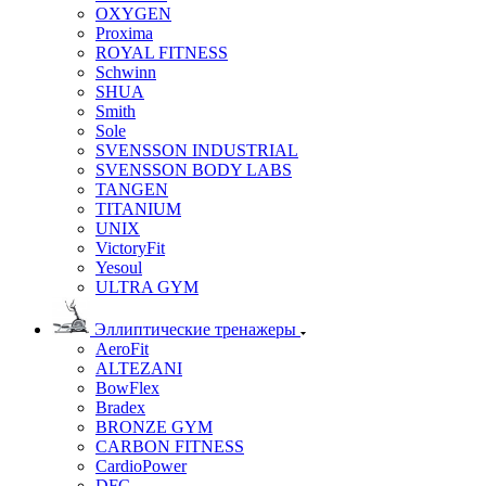
OXYGEN
Proxima
ROYAL FITNESS
Schwinn
SHUA
Smith
Sole
SVENSSON INDUSTRIAL
SVENSSON BODY LABS
TANGEN
TITANIUM
UNIX
VictoryFit
Yesoul
ULTRA GYM
Эллиптические тренажеры
AeroFit
ALTEZANI
BowFlex
Bradex
BRONZE GYM
CARBON FITNESS
CardioPower
DFC