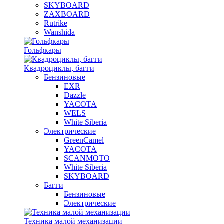
SKYBOARD
ZAXBOARD
Rutrike
Wanshida
Гольфкары
Квадроциклы, багги
Бензиновые
EXR
Dazzle
YACOTA
WELS
White Siberia
Электрические
GreenCamel
YACOTA
SCANMOTO
White Siberia
SKYBOARD
Багги
Бензиновые
Электрические
Техника малой механизации