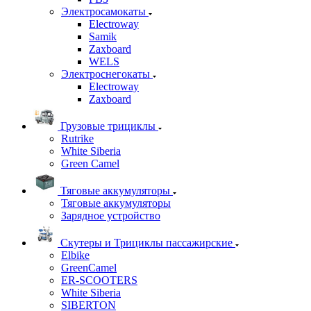
Электросамокаты
Electroway
Samik
Zaxboard
WELS
Электроснегокаты
Electroway
Zaxboard
Грузовые трициклы
Rutrike
White Siberia
Green Camel
Тяговые аккумуляторы
Тяговые аккумуляторы
Зарядное устройство
Скутеры и Трициклы пассажирские
Elbike
GreenCamel
ER-SCOOTERS
White Siberia
SIBERTON