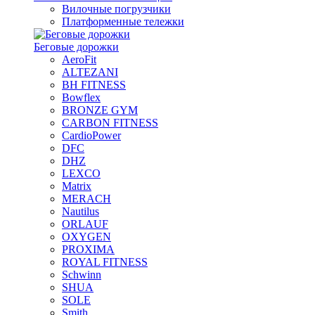
Вилочные погрузчики
Платформенные тележки
Беговые дорожки
AeroFit
ALTEZANI
BH FITNESS
Bowflex
BRONZE GYM
CARBON FITNESS
CardioPower
DFC
DHZ
LEXCO
Matrix
MERACH
Nautilus
ORLAUF
OXYGEN
PROXIMA
ROYAL FITNESS
Schwinn
SHUA
SOLE
Smith