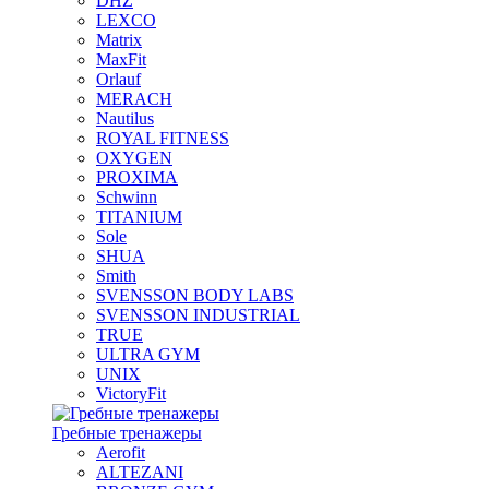
DHZ
LEXCO
Matrix
MaxFit
Orlauf
MERACH
Nautilus
ROYAL FITNESS
OXYGEN
PROXIMA
Schwinn
TITANIUM
Sole
SHUA
Smith
SVENSSON BODY LABS
SVENSSON INDUSTRIAL
TRUE
ULTRA GYM
UNIX
VictoryFit
Гребные тренажеры
Aerofit
ALTEZANI