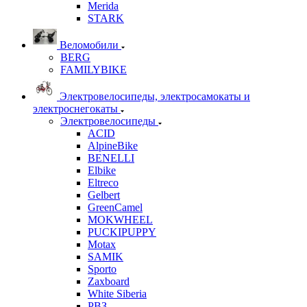
Merida
STARK
Веломобили
BERG
FAMILYBIKE
Электровелосипеды, электросамокаты и
электроснегокаты
Электровелосипеды
ACID
AlpineBike
BENELLI
Elbike
Eltreco
Gelbert
GreenCamel
MOKWHEEL
PUCKIPUPPY
Motax
SAMIK
Sporto
Zaxboard
White Siberia
РВЗ