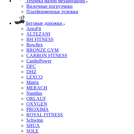
Техника малой механизации
Вилочные погрузчики
Платформенные тележки
Беговые дорожки
AeroFit
ALTEZANI
BH FITNESS
Bowflex
BRONZE GYM
CARBON FITNESS
CardioPower
DFC
DHZ
LEXCO
Matrix
MERACH
Nautilus
ORLAUF
OXYGEN
PROXIMA
ROYAL FITNESS
Schwinn
SHUA
SOLE