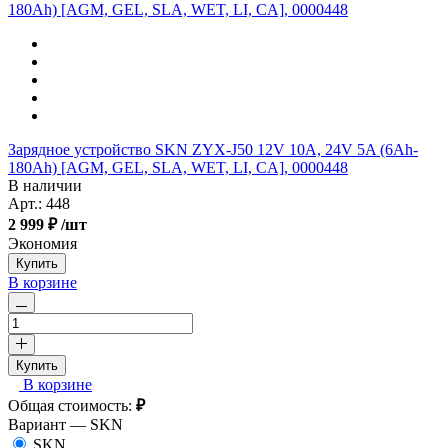
Зарядное устройство SKN ZYX-J50 12V 10A, 24V 5A (6Ah-
180Ah) [AGM, GEL, SLA, WET, LI, CA], 0000448
В наличии
Арт.:
448
2 999 ₽
/шт
Экономия
Купить
В корзине
Купить
В корзине
Общая стоимость:
₽
Вариант —
SKN
SKN