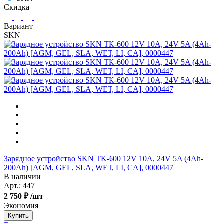
Скидка
Вариант
SKN
Зарядное устройство SKN TK-600 12V 10A, 24V 5A (4Ah-
200Ah) [AGM, GEL, SLA, WET, LI, CA], 0000447
В наличии
Арт.:
447
2 750 ₽
/шт
Экономия
Купить