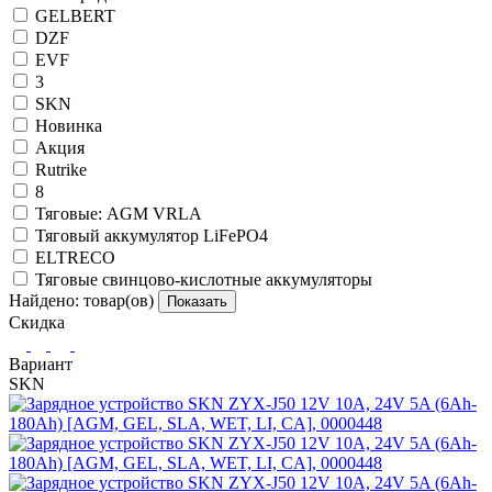
GELBERT
DZF
EVF
3
SKN
Новинка
Акция
Rutrike
8
Тяговые: AGM VRLA
Тяговый аккумулятор LiFePO4
ELTRECO
Тяговые свинцово-кислотные аккумуляторы
Найдено:
товар(ов)
Показать
Скидка
Вариант
SKN