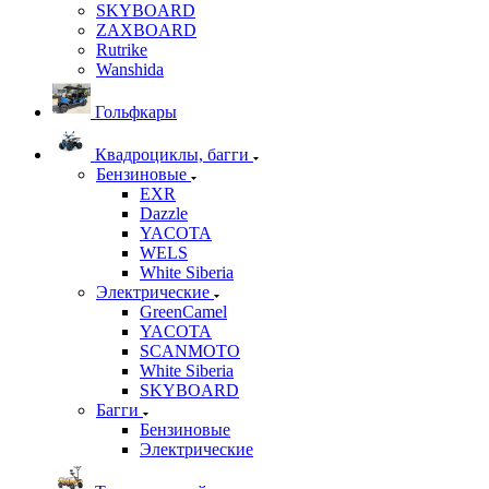
SKYBOARD
ZAXBOARD
Rutrike
Wanshida
Гольфкары
Квадроциклы, багги
Бензиновые
EXR
Dazzle
YACOTA
WELS
White Siberia
Электрические
GreenCamel
YACOTA
SCANMOTO
White Siberia
SKYBOARD
Багги
Бензиновые
Электрические