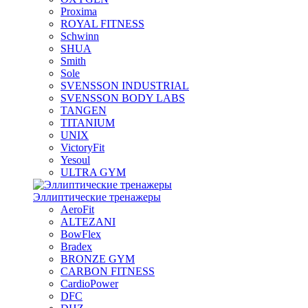
Proxima
ROYAL FITNESS
Schwinn
SHUA
Smith
Sole
SVENSSON INDUSTRIAL
SVENSSON BODY LABS
TANGEN
TITANIUM
UNIX
VictoryFit
Yesoul
ULTRA GYM
Эллиптические тренажеры
AeroFit
ALTEZANI
BowFlex
Bradex
BRONZE GYM
CARBON FITNESS
CardioPower
DFC