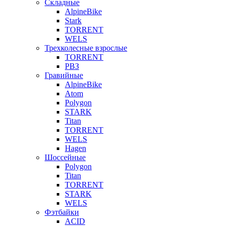
Складные
AlpineBike
Stark
TORRENT
WELS
Трехколесные взрослые
TORRENT
РВЗ
Гравийные
AlpineBike
Atom
Polygon
STARK
Titan
TORRENT
WELS
Hagen
Шоссейные
Polygon
Titan
TORRENT
STARK
WELS
Фэтбайки
ACID