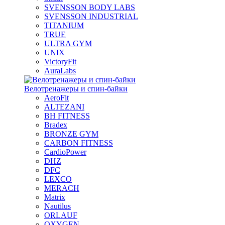
SVENSSON BODY LABS
SVENSSON INDUSTRIAL
TITANIUM
TRUE
ULTRA GYM
UNIX
VictoryFit
AuraLabs
Велотренажеры и спин-байки
AeroFit
ALTEZANI
BH FITNESS
Bradex
BRONZE GYM
CARBON FITNESS
CardioPower
DHZ
DFC
LEXCO
MERACH
Matrix
Nautilus
ORLAUF
OXYGEN