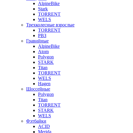
AlpineBike
Stark
TORRENT
WELS
Трехколесные взрослые
TORRENT
РВЗ
Гравийные
AlpineBike
Atom
Polygon
STARK
Titan
TORRENT
WELS
Hagen
Шоссейные
Polygon
Titan
TORRENT
STARK
WELS
Фэтбайки
ACID
Merida