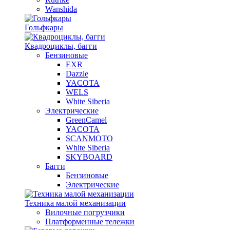
Wanshida
Гольфкары
Квадроциклы, багги
Бензиновые
EXR
Dazzle
YACOTA
WELS
White Siberia
Электрические
GreenCamel
YACOTA
SCANMOTO
White Siberia
SKYBOARD
Багги
Бензиновые
Электрические
Техника малой механизации
Вилочные погрузчики
Платформенные тележки