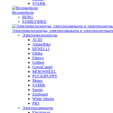
STARK
Веломобили
BERG
FAMILYBIKE
Электровелосипеды, электросамокаты и электроснегокат
Электровелосипеды
ACID
AlpineBike
BENELLI
Elbike
Eltreco
Gelbert
GreenCamel
MOKWHEEL
PUCKIPUPPY
Motax
SAMIK
Sporto
Zaxboard
White Siberia
РВЗ
Электросамокаты
Electroway