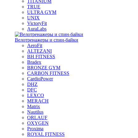
TITANIUM
TRUE
ULTRA GYM
UNIX
VictoryFit
AuraLabs
Велотренажеры и спин-байки
AeroFit
ALTEZANI
BH FITNESS
Bradex
BRONZE GYM
CARBON FITNESS
CardioPower
DHZ
DFC
LEXCO
MERACH
Matrix
Nautilus
ORLAUF
OXYGEN
Proxima
ROYAL FITNESS