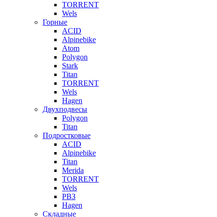
TORRENT
Wels
Горные
ACID
Alpinebike
Atom
Polygon
Stark
Titan
TORRENT
Wels
Hagen
Двухподвесы
Polygon
Titan
Подростковые
ACID
Alpinebike
Titan
Merida
TORRENT
Wels
РВЗ
Hagen
Складные