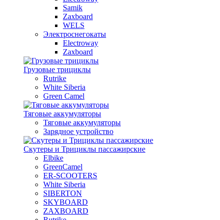
Samik
Zaxboard
WELS
Электроснегокаты
Electroway
Zaxboard
Грузовые трициклы
Rutrike
White Siberia
Green Camel
Тяговые аккумуляторы
Тяговые аккумуляторы
Зарядное устройство
Скутеры и Трициклы пассажирские
Elbike
GreenCamel
ER-SCOOTERS
White Siberia
SIBERTON
SKYBOARD
ZAXBOARD
Rutrike