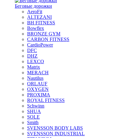
Беговые дорожки
AeroFit
ALTEZANI
BH FITNESS
Bowflex
BRONZE GYM
CARBON FITNESS
CardioPower
DFC
DHZ
LEXCO
Matrix
MERACH
Nautilus
ORLAUF
OXYGEN
PROXIMA
ROYAL FITNESS
Schwinn
SHUA
SOLE
Smith
SVENSSON BODY LABS
SVENSSON INDUSTRIAL