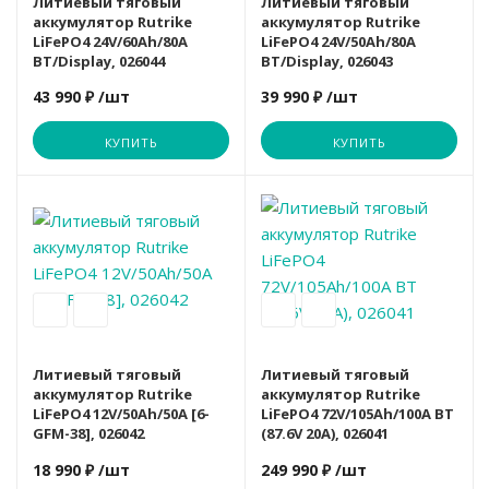
Литиевый тяговый
Литиевый тяговый
аккумулятор Rutrike
аккумулятор Rutrike
LiFePO4 24V/60Ah/80A
LiFePO4 24V/50Ah/80A
BT/Display, 026044
BT/Display, 026043
UNIX
VictoryFit
ULTRA GYM
43 990 ₽
/шт
39 990 ₽
/шт
VictoryFit
Yesoul
UNIX
КУПИТЬ
КУПИТЬ
Вариант
AuraLabs
ULTRA GYM
VictoryFit
Rutrike
Литиевый тяговый
Литиевый тяговый
аккумулятор Rutrike
аккумулятор Rutrike
LiFePO4 12V/50Ah/50A [6-
LiFePO4 72V/105Ah/100A BT
GFM-38], 026042
(87.6V 20A), 026041
18 990 ₽
/шт
249 990 ₽
/шт