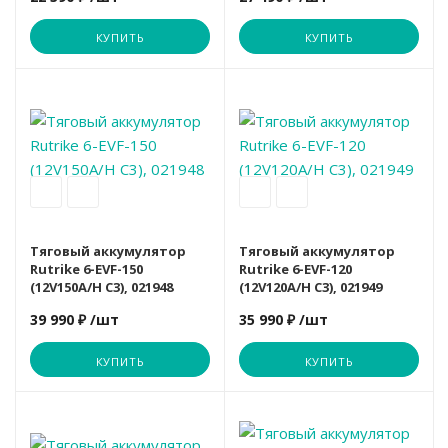
Гребные тренажеры
КУПИТЬ
КУПИТЬ
ORLAUF
ORLAUF
MERACH
Sole
Вариант
Степперы и лестницы
EVF
OXYGEN
OXYGEN
Nautilus
Sole Fitness
Лыжные тренажеры
PROXIMA
Proxima
ROYAL FITN
TANGEN
Функциональный тренинг
Тяговый аккумулятор
Тяговый аккумулятор
ROYAL FITN
ROYAL FITN
OXYGEN
TITANIUM
Rutrike 6-EVF-150
Rutrike 6-EVF-120
(12V150A/H C3), 021948
(12V120A/H C3), 021949
39 990 ₽
/шт
35 990 ₽
/шт
Schwinn
Schwinn
PROXIMA
VictoryFit
КУПИТЬ
КУПИТЬ
SHUA
SHUA
Schwinn
ULTRA GYM
Вариант
GELBERT