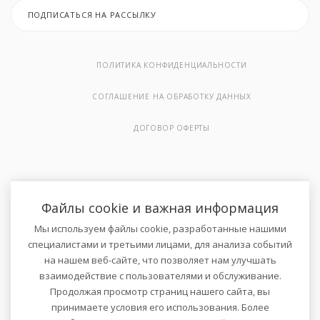
ПОДПИСАТЬСЯ НА РАССЫЛКУ
ПОЛИТИКА КОНФИДЕНЦИАЛЬНОСТИ
СОГЛАШЕНИЕ НА ОБРАБОТКУ ДАННЫХ
ДОГОВОР ОФЕРТЫ
Файлы cookie и важная информация
2026 © Онлайн-магазин велосипедов и спортивных товаров .
Мы используем файлы cookie, разработанные нашими
Все права защищены.
специалистами и третьими лицами, для анализа событий
на нашем веб-сайте, что позволяет нам улучшать
взаимодействие с пользователями и обслуживание.
Не является публичной офертой в соответствии с п. 1 ст. 435 ГК
Продолжая просмотр страниц нашего сайта, вы
РФ.
принимаете условия его использования. Более
Количество товара ограничено.