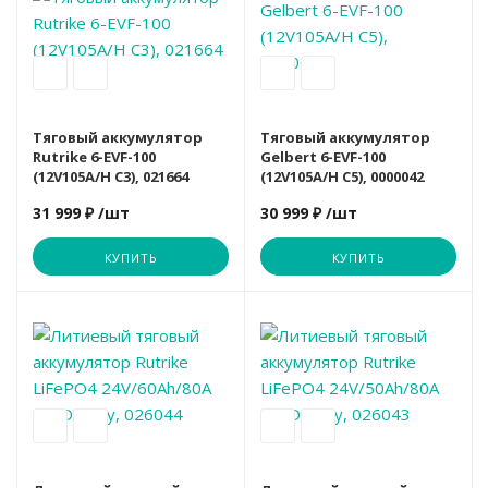
SOLE
Smith
TITANIUM
UNIX
Smith
Sole
Sole
Тяговый аккумулятор
Тяговый аккумулятор
Rutrike 6-EVF-100
Gelbert 6-EVF-100
SVENSSON B
SVENSSON I
SHUA
(12V105A/H C3), 021664
(12V105A/H C5), 0000042
31 999 ₽
/шт
30 999 ₽
/шт
SVENSSON I
SVENSSON B
Smith
КУПИТЬ
КУПИТЬ
Вариант
TITANIUM
TANGEN
SVENSSON B
Rutrike
TRUE
TITANIUM
SVENSSON I
ULTRA GYM
UNIX
TRUE