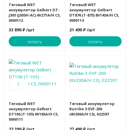
Трехколесн
ZAXBOARD
CardioPower
CardioPower
CardioPower
DHZ
Тяговый WET
Тяговый WET
аккумулятор Gelbert DT-
аккумулятор Gelbert
J305 (J305H-AC) 6V271A/H C5,
DT876 (T-875) 8V145A/H C5,
Гольфкары
0000112
0000114
Гравийные
Rutrike
DFC
DHZ
DFC
Matrix
33 890 ₽
/шт
21 490 ₽
/шт
Квадроциклы, багги
Шоссейные
Wanshida
DHZ
DFC
DHZ
MERACH
КУПИТЬ
КУПИТЬ
Вариант
Техника малой механизации
Фэтбайки
LEXCO
LEXCO
LEXCO
Octane
EVF
Беговые дорожки
Matrix
MERACH
Matrix
Orlauf
Велотренажеры и спин-байки
MERACH
Matrix
MaxFit
OXYGEN
Тяговый WET
Тяговый аккумулятор
аккумулятор Gelbert
Rutrike 3-EVF-200
DT106 (T-105) 6V185A/H C5,
(6V200A/H C3), 022597
0000111
Эллиптические тренажеры
Nautilus
Nautilus
Orlauf
PROXIMA
22 390 ₽
/шт
27 490 ₽
/шт