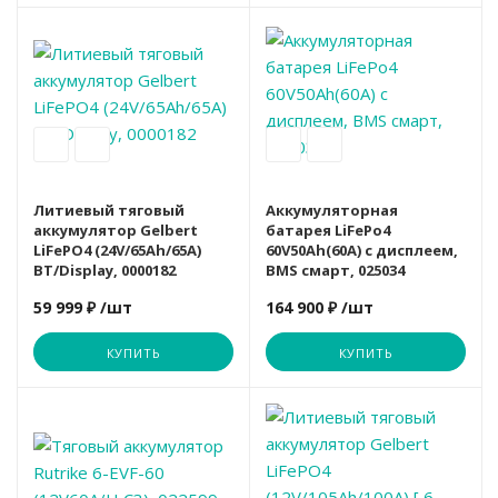
Вариант
Новинка
Литиевый тяговый
Аккумуляторная
аккумулятор Gelbert
батарея LiFePo4
LiFePO4 (24V/65Ah/65A)
60V50Ah(60A) c дисплеем,
BT/Display, 0000182
BMS смарт, 025034
59 999 ₽
/шт
164 900 ₽
/шт
КУПИТЬ
КУПИТЬ
Вариант
Акция