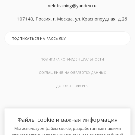
velotraining@yandex.ru
SOLE
Smith
TITANIUM
UNIX
107140, Россия, г. Москва, ул. Краснопрудная, д.26
Smith
Sole
Sole
ПОДПИСАТЬСЯ НА РАССЫЛКУ
SVENSSON B
SVENSSON I
SHUA
ПОЛИТИКА КОНФИДЕНЦИАЛЬНОСТИ
SVENSSON I
SVENSSON B
Smith
СОГЛАШЕНИЕ НА ОБРАБОТКУ ДАННЫХ
ДОГОВОР ОФЕРТЫ
TITANIUM
TANGEN
SVENSSON B
TRUE
TITANIUM
SVENSSON I
Файлы cookie и важная информация
2026 © Онлайн-магазин велосипедов и спортивных товаров .
Мы используем файлы cookie, разработанные нашими
Все права защищены.
ULTRA GYM
UNIX
TRUE
специалистами и третьими лицами, для анализа событий