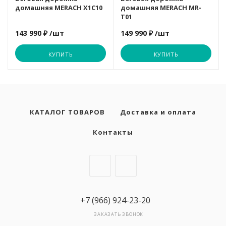
домашняя MERACH X1C10
домашняя MERACH MR-
T01
Гребные тренажеры
ORLAUF
ORLAUF
MERACH
Sole
143 990 ₽
/шт
149 990 ₽
/шт
Степперы и лестницы
КУПИТЬ
КУПИТЬ
OXYGEN
OXYGEN
Nautilus
Sole Fitness
Лыжные тренажеры
PROXIMA
Proxima
ROYAL FITN
TANGEN
КАТАЛОГ ТОВАРОВ
Доставка и оплата
Функциональный тренинг
ROYAL FITN
ROYAL FITN
OXYGEN
TITANIUM
Контакты
Schwinn
Schwinn
PROXIMA
VictoryFit
+7 (966) 924-23-20
SHUA
SHUA
Schwinn
ULTRA GYM
ЗАКАЗАТЬ ЗВОНОК