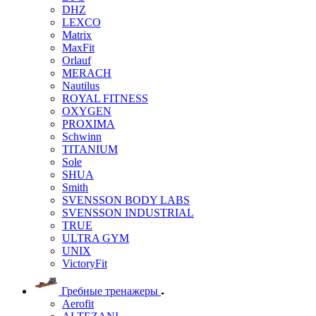
DHZ
LEXCO
Matrix
MaxFit
Orlauf
MERACH
Nautilus
ROYAL FITNESS
OXYGEN
PROXIMA
Schwinn
TITANIUM
Sole
SHUA
Smith
SVENSSON BODY LABS
SVENSSON INDUSTRIAL
TRUE
ULTRA GYM
UNIX
VictoryFit
Гребные тренажеры
Aerofit