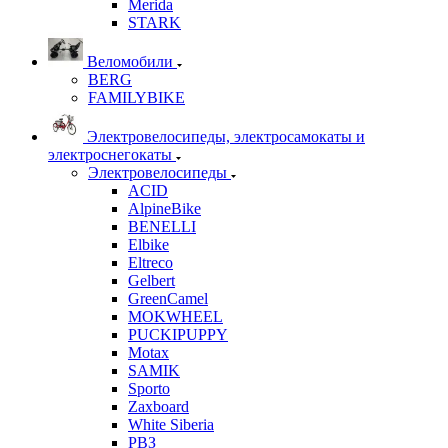
Merida
STARK
Веломобили
BERG
FAMILYBIKE
Электровелосипеды, электросамокаты и
электроснегокаты
Электровелосипеды
ACID
AlpineBike
BENELLI
Elbike
Eltreco
Gelbert
GreenCamel
MOKWHEEL
PUCKIPUPPY
Motax
SAMIK
Sporto
Zaxboard
White Siberia
РВЗ