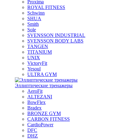
Proxima
ROYAL FITNESS
Schwinn
SHUA
Smith
Sole
SVENSSON INDUSTRIAL
SVENSSON BODY LABS
TANGEN
TITANIUM
UNIX
VictoryFit
Yesoul
ULTRA GYM
Эллиптические тренажеры
AeroFit
ALTEZANI
BowFlex
Bradex
BRONZE GYM
CARBON FITNESS
CardioPower
DFC
DHZ