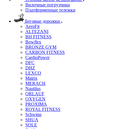
Вилочные погрузчики
Платформенные тележки
Беговые дорожки
AeroFit
ALTEZANI
BH FITNESS
Bowflex
BRONZE GYM
CARBON FITNESS
CardioPower
DFC
DHZ
LEXCO
Matrix
MERACH
Nautilus
ORLAUF
OXYGEN
PROXIMA
ROYAL FITNESS
Schwinn
SHUA
SOLE