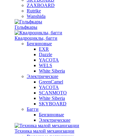
ZAXBOARD
Rutrike
Wanshida
Гольфкары
Квадроциклы, багги
Бензиновые
EXR
Dazzle
YACOTA
WELS
White Siberia
Электрические
GreenCamel
YACOTA
SCANMOTO
White Siberia
SKYBOARD
Багги
Бензиновые
Электрические
Техника малой механизации