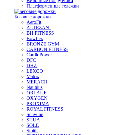
Вилочные погрузчики
Платформенные тележки
Беговые дорожки
AeroFit
ALTEZANI
BH FITNESS
Bowflex
BRONZE GYM
CARBON FITNESS
CardioPower
DFC
DHZ
LEXCO
Matrix
MERACH
Nautilus
ORLAUF
OXYGEN
PROXIMA
ROYAL FITNESS
Schwinn
SHUA
SOLE
Smith