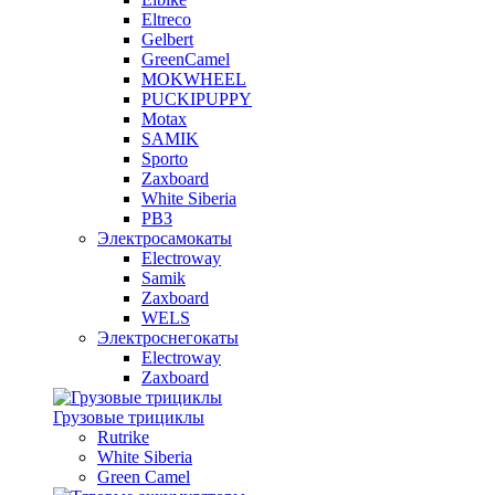
Eltreco
Gelbert
GreenCamel
MOKWHEEL
PUCKIPUPPY
Motax
SAMIK
Sporto
Zaxboard
White Siberia
РВЗ
Электросамокаты
Electroway
Samik
Zaxboard
WELS
Электроснегокаты
Electroway
Zaxboard
Грузовые трициклы
Rutrike
White Siberia
Green Camel