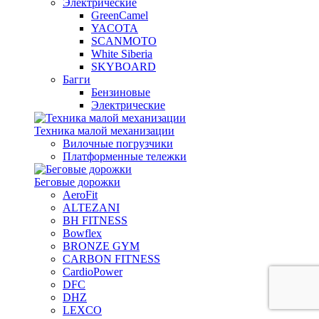
Электрические
GreenCamel
YACOTA
SCANMOTO
White Siberia
SKYBOARD
Багги
Бензиновые
Электрические
Техника малой механизации
Вилочные погрузчики
Платформенные тележки
Беговые дорожки
AeroFit
ALTEZANI
BH FITNESS
Bowflex
BRONZE GYM
CARBON FITNESS
CardioPower
DFC
DHZ
LEXCO