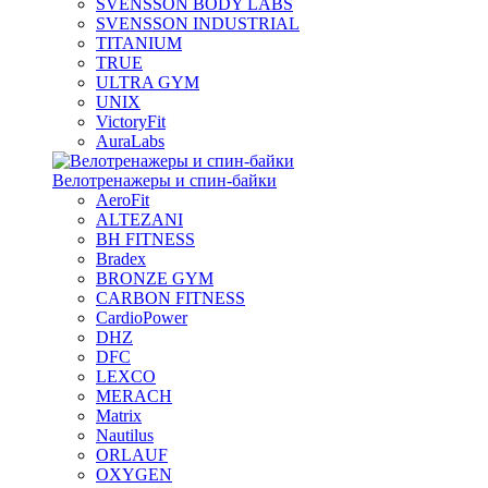
SVENSSON BODY LABS
SVENSSON INDUSTRIAL
TITANIUM
TRUE
ULTRA GYM
UNIX
VictoryFit
AuraLabs
Велотренажеры и спин-байки
AeroFit
ALTEZANI
BH FITNESS
Bradex
BRONZE GYM
CARBON FITNESS
CardioPower
DHZ
DFC
LEXCO
MERACH
Matrix
Nautilus
ORLAUF
OXYGEN