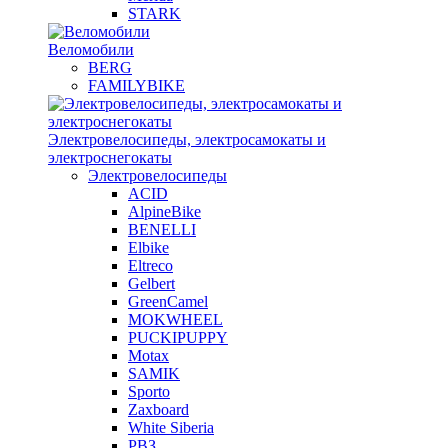
STARK
Веломобили
BERG
FAMILYBIKE
Электровелосипеды, электросамокаты и
электроснегокаты
Электровелосипеды
ACID
AlpineBike
BENELLI
Elbike
Eltreco
Gelbert
GreenCamel
MOKWHEEL
PUCKIPUPPY
Motax
SAMIK
Sporto
Zaxboard
White Siberia
РВЗ