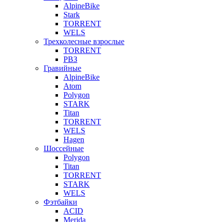
AlpineBike
Stark
TORRENT
WELS
Трехколесные взрослые
TORRENT
РВЗ
Гравийные
AlpineBike
Atom
Polygon
STARK
Titan
TORRENT
WELS
Hagen
Шоссейные
Polygon
Titan
TORRENT
STARK
WELS
Фэтбайки
ACID
Merida