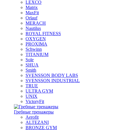
LEXCO
Matrix
MaxFit
Orlauf
MERACH
Nautilus
ROYAL FITNESS
OXYGEN
PROXIMA
Schwinn
TITANIUM
Sole
SHUA
Smith
SVENSSON BODY LABS
SVENSSON INDUSTRIAL
TRUE
ULTRA GYM
UNIX
VictoryFit
Гребные тренажеры
Aerofit
ALTEZANI
BRONZE GYM