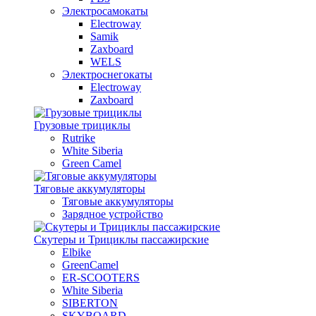
Электросамокаты
Electroway
Samik
Zaxboard
WELS
Электроснегокаты
Electroway
Zaxboard
Грузовые трициклы
Rutrike
White Siberia
Green Camel
Тяговые аккумуляторы
Тяговые аккумуляторы
Зарядное устройство
Скутеры и Трициклы пассажирские
Elbike
GreenCamel
ER-SCOOTERS
White Siberia
SIBERTON
SKYBOARD