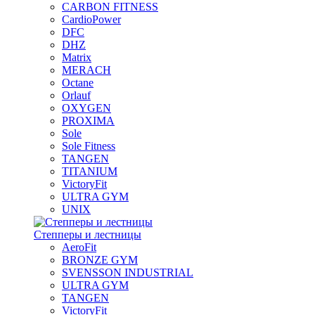
CARBON FITNESS
CardioPower
DFC
DHZ
Matrix
MERACH
Octane
Orlauf
OXYGEN
PROXIMA
Sole
Sole Fitness
TANGEN
TITANIUM
VictoryFit
ULTRA GYM
UNIX
Степперы и лестницы
AeroFit
BRONZE GYM
SVENSSON INDUSTRIAL
ULTRA GYM
TANGEN
VictoryFit