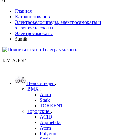
0
Главная
Каталог товаров
Электровелосипеды, электросамокаты и
электроснегокаты
Электросамокаты
Samik
КАТАЛОГ
Велосипеды
BMX
Atom
Stark
TORRENT
Городские
ACID
Alpinebike
Atom
Polygon