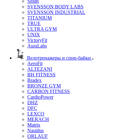
Smith
SVENSSON BODY LABS
SVENSSON INDUSTRIAL
TITANIUM
TRUE
ULTRA GYM
UNIX
VictoryFit
AuraLabs
Велотренажеры и спин-байки
AeroFit
ALTEZANI
BH FITNESS
Bradex
BRONZE GYM
CARBON FITNESS
CardioPower
DHZ
DFC
LEXCO
MERACH
Matrix
Nautilus
ORLAUF