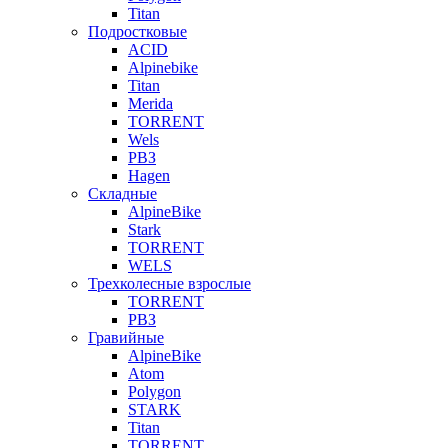
Titan
Подростковые
ACID
Alpinebike
Titan
Merida
TORRENT
Wels
РВЗ
Hagen
Складные
AlpineBike
Stark
TORRENT
WELS
Трехколесные взрослые
TORRENT
РВЗ
Гравийные
AlpineBike
Atom
Polygon
STARK
Titan
TORRENT