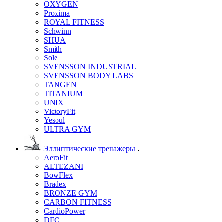
OXYGEN
Proxima
ROYAL FITNESS
Schwinn
SHUA
Smith
Sole
SVENSSON INDUSTRIAL
SVENSSON BODY LABS
TANGEN
TITANIUM
UNIX
VictoryFit
Yesoul
ULTRA GYM
Эллиптические тренажеры
AeroFit
ALTEZANI
BowFlex
Bradex
BRONZE GYM
CARBON FITNESS
CardioPower
DFC