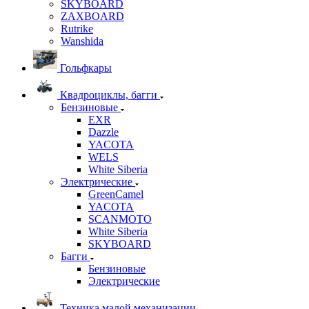
SKYBOARD
ZAXBOARD
Rutrike
Wanshida
Гольфкары
Квадроциклы, багги
Бензиновые
EXR
Dazzle
YACOTA
WELS
White Siberia
Электрические
GreenCamel
YACOTA
SCANMOTO
White Siberia
SKYBOARD
Багги
Бензиновые
Электрические
Техника малой механизации