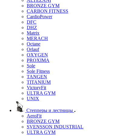
ALTEZANI
BRONZE GYM
CARBON FITNESS
CardioPower
DFC
DHZ
Matrix
MERACH
Octane
Orlauf
OXYGEN
PROXIMA
Sole
Sole Fitness
TANGEN
TITANIUM
VictoryFit
ULTRA GYM
UNIX
Степперы и лестницы
AeroFit
BRONZE GYM
SVENSSON INDUSTRIAL
ULTRA GYM