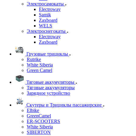
Электросамокаты
Electroway
Samik
Zaxboard
WELS
Электроснегокаты
Electroway
Zaxboard
Грузовые трициклы
Rutrike
White Siberia
Green Camel
Тяговые аккумуляторы
Тяговые аккумуляторы
Зарядное устройство
Скутеры и Трициклы пассажирские
Elbike
GreenCamel
ER-SCOOTERS
White Siberia
SIBERTON