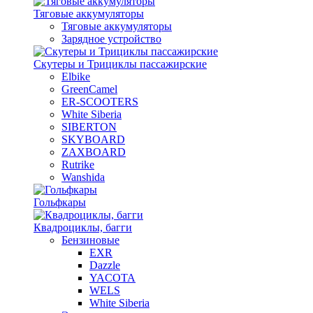
Тяговые аккумуляторы
Тяговые аккумуляторы
Зарядное устройство
Скутеры и Трициклы пассажирские
Elbike
GreenCamel
ER-SCOOTERS
White Siberia
SIBERTON
SKYBOARD
ZAXBOARD
Rutrike
Wanshida
Гольфкары
Квадроциклы, багги
Бензиновые
EXR
Dazzle
YACOTA
WELS
White Siberia