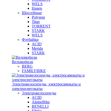
WELS
Hagen
Шоссейные
Polygon
Titan
TORRENT
STARK
WELS
Фэтбайки
ACID
Merida
STARK
Веломобили
BERG
FAMILYBIKE
Электровелосипеды, электросамокаты и
электроснегокаты
Электровелосипеды
ACID
AlpineBike
BENELLI
Elbike