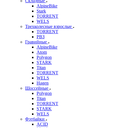
Складные
AlpineBike
Stark
TORRENT
WELS
Трехколесные взрослые
TORRENT
РВЗ
Гравийные
AlpineBike
Atom
Polygon
STARK
Titan
TORRENT
WELS
Hagen
Шоссейные
Polygon
Titan
TORRENT
STARK
WELS
Фэтбайки
ACID