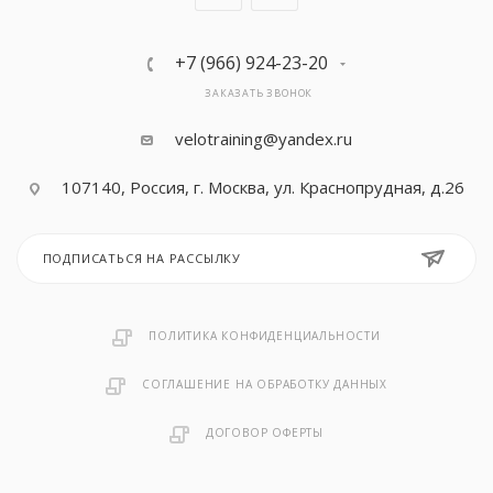
Гребные тренажеры
ORLAUF
ORLAUF
MERACH
Sole
+7 (966) 924-23-20
ЗАКАЗАТЬ ЗВОНОК
Степперы и лестницы
OXYGEN
OXYGEN
Nautilus
Sole Fitness
velotraining@yandex.ru
107140, Россия, г. Москва, ул. Краснопрудная, д.26
Лыжные тренажеры
PROXIMA
Proxima
ROYAL FITN
TANGEN
ПОДПИСАТЬСЯ НА РАССЫЛКУ
Функциональный тренинг
ROYAL FITN
ROYAL FITN
OXYGEN
TITANIUM
ПОЛИТИКА КОНФИДЕНЦИАЛЬНОСТИ
Schwinn
Schwinn
PROXIMA
VictoryFit
СОГЛАШЕНИЕ НА ОБРАБОТКУ ДАННЫХ
ДОГОВОР ОФЕРТЫ
SHUA
SHUA
Schwinn
ULTRA GYM