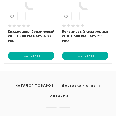
Трехколесн
ZAXBOARD
CardioPower
CardioPower
CardioPower
DHZ
Гольфкары
Гравийные
Rutrike
DFC
DHZ
DFC
Matrix
Квадроцикл бензиновый
Бензиновый квадроцикл
Квадроциклы, багги
WHITE SIBERIA BARS 320CC
WHITE SIBERIA BARS 200CC
Шоссейные
Wanshida
DHZ
DFC
DHZ
MERACH
PRO
PRO
Техника малой механизации
Фэтбайки
LEXCO
LEXCO
LEXCO
Octane
ПОДРОБНЕЕ
ПОДРОБНЕЕ
Беговые дорожки
Matrix
MERACH
Matrix
Orlauf
КАТАЛОГ ТОВАРОВ
Доставка и оплата
Велотренажеры и спин-байки
MERACH
Matrix
MaxFit
OXYGEN
Контакты
Эллиптические тренажеры
Nautilus
Nautilus
Orlauf
PROXIMA